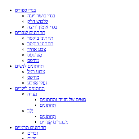
בגדי ספורט
בגדי כושר ויוגה
ללבוש חלק
בגדי אימון וריצה
תחתונים לגברים
תחתוני בוקסר
תחתוני בוקסר
צבע אחיד
מְפוּספָּס
מודפס
תחתונים לנשים
צבוע רגיל
מודפס
נַעֲלֵי אֶצבַּע
תחתונים לילדים
נערה
סטים של חזייה ותחתונים
תחתונים
יֶלֶד
תַחתוֹנִים
מִכְנָסַיִים קְצָרִים
תחתונים תרמיים
גברים
נשים