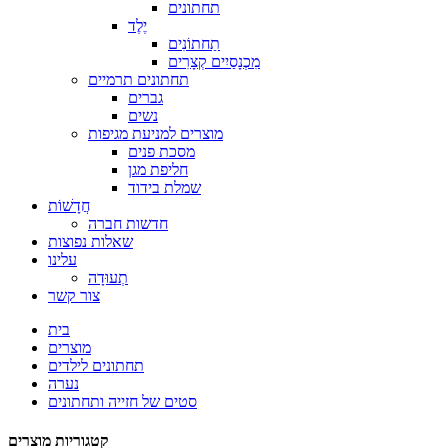
תחתונים
יֶלֶד
תַחתוֹנִים
מִכְנָסַיִים קְצָרִים
תחתונים תרמיים
גברים
נשים
מוצרים למניעת מגיפות
מסכת פנים
חליפת מגן
שמלת בידוד
חֲדָשׁוֹת
חדשות חברה
שאלות נפוצות
עלינו
תְעוּדָה
צור קשר
בית
מוצרים
תחתונים לילדים
נערה
סטים של חזייה ותחתונים
קטגוריות מוצרים