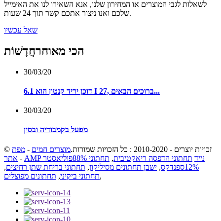
לשאלות לגבי המוצרים או המחירון שלנו, אנא השאירו לנו את האימייל
שלכם ואנו ניצור אתכם קשר תוך 24 שעות.
שאל עכשיו
הכי מאוחר
חֲדָשׁוֹת
30/03/20
דוכן יריד קנטון הוא 6.1 I 27, ברוכים הבאים...
30/03/20
מפעל בקמבודיה ובסין
© זכויות יוצרים - 2010-2020 : כל הזכויות שמורות.
מוצרים חמים
-
מפת
AMP נייד
תחתוני הדפסה ריאקטיבית
,
תחתוני 88%פוליאסטר
-
אתר
12%ספנדקס
,
ישבן תחתונים מסיליקון
,
תחתוני בריחת שתן רחיצים
,
,
תחתוני ביקיני
,
תחתונים מפוצלים