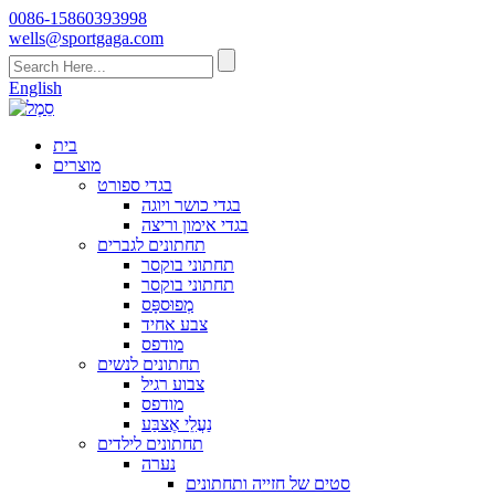
0086-15860393998
wells@sportgaga.com
English
בית
מוצרים
בגדי ספורט
בגדי כושר ויוגה
בגדי אימון וריצה
תחתונים לגברים
תחתוני בוקסר
תחתוני בוקסר
מְפוּספָּס
צבע אחיד
מודפס
תחתונים לנשים
צבוע רגיל
מודפס
נַעֲלֵי אֶצבַּע
תחתונים לילדים
נערה
סטים של חזייה ותחתונים