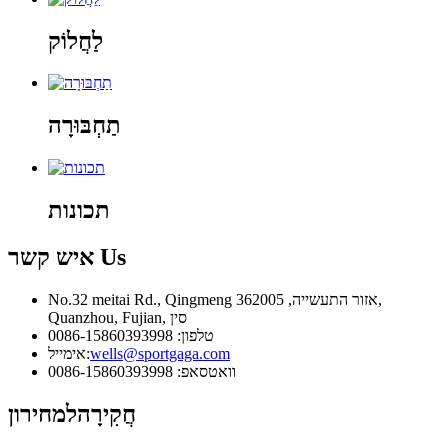
לַחֲלוֹק
תַחְבּוּרָה
תכונות
Us
איש קשר
No.32 meitai Rd., Qingmeng אזור התעשייה, 362005,
Quanzhou, Fujian, סין
טלפון: 0086-15860393998
wells@sportgaga.com
אימייל:
וואטסאפ: 0086-15860393998
חֲקִירָה
למחירון