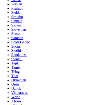
Persian
Punjabi
Serbian
Sesotho
Sinhala
Slovak
Slovenian
Somali
Samoan
Scots Gaelic
Shona
Sindhi
Sundanese
Swahili
Tajik
Tamil
Telugu
Thai
Ukrainian
Urdu
Uzbek
Vietnamese
Welsh
Xhosa