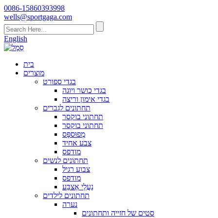
0086-15860393998
wells@sportgaga.com
English
בית
מוצרים
בגדי ספורט
בגדי כושר ויוגה
בגדי אימון וריצה
תחתונים לגברים
תחתוני בוקסר
תחתוני בוקסר
מְפוּספָּס
צבע אחיד
מודפס
תחתונים לנשים
צבוע רגיל
מודפס
נַעֲלֵי אֶצבַּע
תחתונים לילדים
נערה
סטים של חזייה ותחתונים