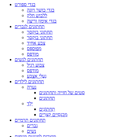
בגדי ספורט
בגדי כושר ויוגה
ללבוש חלק
בגדי אימון וריצה
תחתונים לגברים
תחתוני בוקסר
תחתוני בוקסר
צבע אחיד
מְפוּספָּס
מודפס
תחתונים לנשים
צבוע רגיל
מודפס
נַעֲלֵי אֶצבַּע
תחתונים לילדים
נערה
סטים של חזייה ותחתונים
תחתונים
יֶלֶד
תַחתוֹנִים
מִכְנָסַיִים קְצָרִים
תחתונים תרמיים
גברים
נשים
מוצרים למניעת מגיפות