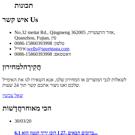
תכונות
Us
איש קשר
No.32 meitai Rd., Qingmeng אזור התעשייה, 362005,
Quanzhou, Fujian, סין
טלפון: 0086-15860393998
wells@sportgaga.com
אימייל:
וואטסאפ: 0086-15860393998
חֲקִירָה
למחירון
לשאלות לגבי המוצרים או המחירון שלנו, אנא השאירו לנו את האימייל
שלכם ואנו ניצור אתכם קשר תוך 24 שעות.
שאל עכשיו
הכי מאוחר
חֲדָשׁוֹת
30/03/20
דוכן יריד קנטון הוא 6.1 I 27, ברוכים הבאים...