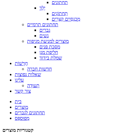
תחתונים
יֶלֶד
תַחתוֹנִים
מִכְנָסַיִים קְצָרִים
תחתונים תרמיים
גברים
נשים
מוצרים למניעת מגיפות
מסכת פנים
חליפת מגן
שמלת בידוד
חֲדָשׁוֹת
חדשות חברה
שאלות נפוצות
עלינו
תְעוּדָה
צור קשר
בית
מוצרים
תחתונים לגברים
מְפוּספָּס
קטגוריות מוצרים