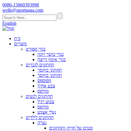
0086-15860393998
wells@sportgaga.com
English
בית
מוצרים
בגדי ספורט
בגדי כושר ויוגה
בגדי אימון וריצה
תחתונים לגברים
תחתוני בוקסר
תחתוני בוקסר
מְפוּספָּס
צבע אחיד
מודפס
תחתונים לנשים
צבוע רגיל
מודפס
נַעֲלֵי אֶצבַּע
תחתונים לילדים
נערה
סטים של חזייה ותחתונים