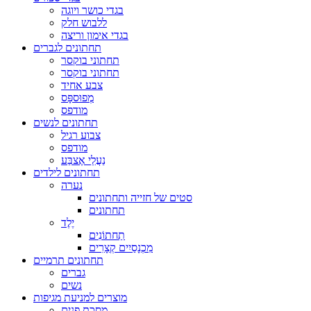
בגדי כושר ויוגה
ללבוש חלק
בגדי אימון וריצה
תחתונים לגברים
תחתוני בוקסר
תחתוני בוקסר
צבע אחיד
מְפוּספָּס
מודפס
תחתונים לנשים
צבוע רגיל
מודפס
נַעֲלֵי אֶצבַּע
תחתונים לילדים
נערה
סטים של חזייה ותחתונים
תחתונים
יֶלֶד
תַחתוֹנִים
מִכְנָסַיִים קְצָרִים
תחתונים תרמיים
גברים
נשים
מוצרים למניעת מגיפות
מסכת פנים