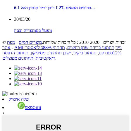
דוכן יריד קנטון הוא 6.1 I 27, ברוכים הבאים...
30/03/20
מפעל בקמבודיה ובסין
© זכויות יוצרים - 2010-2020 : כל הזכויות שמורות.
מוצרים חמים
-
מפת
AMP נייד
תחתוני בריחת שתן רחיצים
,
תחתוני 88%פוליאסטר
-
אתר
12%ספנדקס
,
תחתוני ביקיני
,
ישבן תחתונים מסיליקון
,
תחתוני הדפסה
,
ריאקטיבית
,
תחתונים מפוצלים
שלח אימייל
וואטסאפ
x