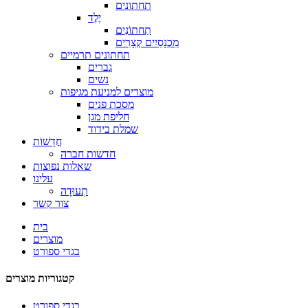
תחתונים
יֶלֶד
תַחתוֹנִים
מִכְנָסַיִים קְצָרִים
תחתונים תרמיים
גברים
נשים
מוצרים למניעת מגיפות
מסכת פנים
חליפת מגן
שמלת בידוד
חֲדָשׁוֹת
חדשות חברה
שאלות נפוצות
עלינו
תְעוּדָה
צור קשר
בית
מוצרים
בגדי ספורט
קטגוריות מוצרים
בגדי ספורט