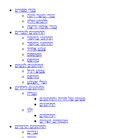
בגדי ספורט
בגדי כושר ויוגה
ללבוש חלק
בגדי אימון וריצה
תחתונים לגברים
תחתוני בוקסר
תחתוני בוקסר
צבע אחיד
מְפוּספָּס
מודפס
תחתונים לנשים
צבוע רגיל
מודפס
נַעֲלֵי אֶצבַּע
תחתונים לילדים
נערה
סטים של חזייה ותחתונים
תחתונים
יֶלֶד
תַחתוֹנִים
מִכְנָסַיִים קְצָרִים
תחתונים תרמיים
גברים
נשים