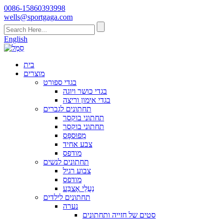
0086-15860393998
wells@sportgaga.com
English
בית
מוצרים
בגדי ספורט
בגדי כושר ויוגה
בגדי אימון וריצה
תחתונים לגברים
תחתוני בוקסר
תחתוני בוקסר
מְפוּספָּס
צבע אחיד
מודפס
תחתונים לנשים
צבוע רגיל
מודפס
נַעֲלֵי אֶצבַּע
תחתונים לילדים
נערה
סטים של חזייה ותחתונים