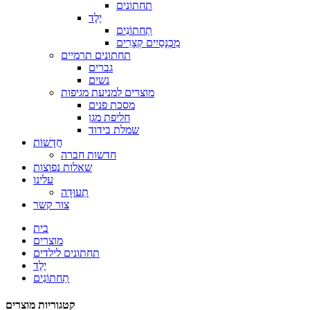
תחתונים
יֶלֶד
תַחתוֹנִים
מִכְנָסַיִים קְצָרִים
תחתונים תרמיים
גברים
נשים
מוצרים למניעת מגיפות
מסכת פנים
חליפת מגן
שמלת בידוד
חֲדָשׁוֹת
חדשות חברה
שאלות נפוצות
עלינו
תְעוּדָה
צור קשר
בית
מוצרים
תחתונים לילדים
יֶלֶד
תַחתוֹנִים
קטגוריות מוצרים