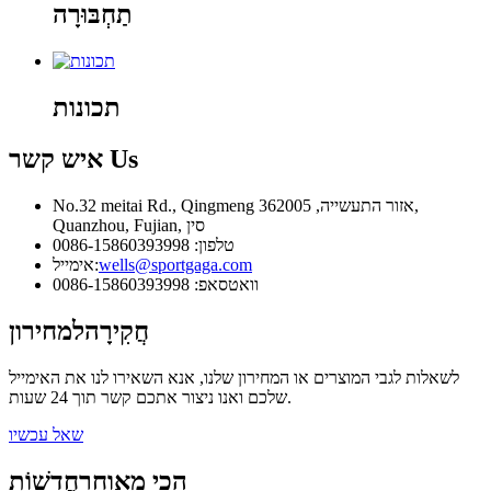
תַחְבּוּרָה
תכונות
Us
איש קשר
No.32 meitai Rd., Qingmeng אזור התעשייה, 362005,
Quanzhou, Fujian, סין
טלפון: 0086-15860393998
wells@sportgaga.com
אימייל:
וואטסאפ: 0086-15860393998
חֲקִירָה
למחירון
לשאלות לגבי המוצרים או המחירון שלנו, אנא השאירו לנו את האימייל
שלכם ואנו ניצור אתכם קשר תוך 24 שעות.
שאל עכשיו
הכי מאוחר
חֲדָשׁוֹת