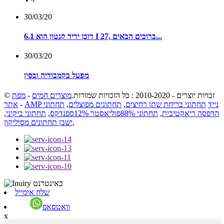
30/03/20
דוכן יריד קנטון הוא 6.1 I 27, ברוכים הבאים...
30/03/20
מפעל בקמבודיה ובסין
© זכויות יוצרים - 2010-2020 : כל הזכויות שמורות.
מוצרים חמים
-
מפת
AMP נייד
תחתוני בריחת שתן רחיצים
,
תחתונים מפוצלים
,
תחתוני
-
אתר
הדפסה ריאקטיבית
,
תחתוני 88%פוליאסטר 12%ספנדקס
,
תחתוני ביקיני
,
,
ישבן תחתונים מסיליקון
שלח אימייל
וואטסאפ
x