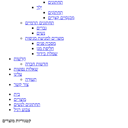
תחתונים
יֶלֶד
תַחתוֹנִים
מִכְנָסַיִים קְצָרִים
תחתונים תרמיים
גברים
נשים
מוצרים למניעת מגיפות
מסכת פנים
חליפת מגן
שמלת בידוד
חֲדָשׁוֹת
חדשות חברה
שאלות נפוצות
עלינו
תְעוּדָה
צור קשר
בית
מוצרים
תחתונים לנשים
צבוע רגיל
קטגוריות מוצרים