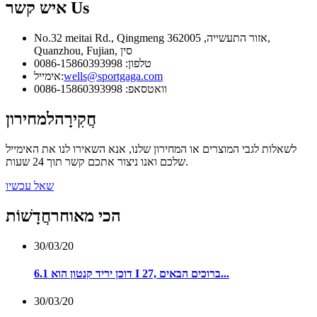
Us
איש קשר
No.32 meitai Rd., Qingmeng אזור התעשייה, 362005,
Quanzhou, Fujian, סין
טלפון: 0086-15860393998
wells@sportgaga.com
אימייל:
וואטסאפ: 0086-15860393998
חֲקִירָה
למחירון
לשאלות לגבי המוצרים או המחירון שלנו, אנא השאירו לנו את האימייל
שלכם ואנו ניצור אתכם קשר תוך 24 שעות.
שאל עכשיו
הכי מאוחר
חֲדָשׁוֹת
30/03/20
דוכן יריד קנטון הוא 6.1 I 27, ברוכים הבאים...
30/03/20