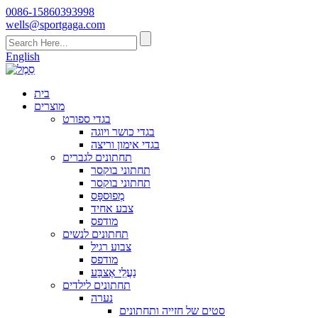
0086-15860393998
wells@sportgaga.com
English
בית
מוצרים
בגדי ספורט
בגדי כושר ויוגה
בגדי אימון וריצה
תחתונים לגברים
תחתוני בוקסר
תחתוני בוקסר
מְפוּספָּס
צבע אחיד
מודפס
תחתונים לנשים
צבוע רגיל
מודפס
נַעֲלֵי אֶצבַּע
תחתונים לילדים
נערה
סטים של חזייה ותחתונים