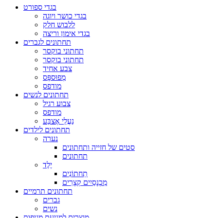
בגדי ספורט
בגדי כושר ויוגה
ללבוש חלק
בגדי אימון וריצה
תחתונים לגברים
תחתוני בוקסר
תחתוני בוקסר
צבע אחיד
מְפוּספָּס
מודפס
תחתונים לנשים
צבוע רגיל
מודפס
נַעֲלֵי אֶצבַּע
תחתונים לילדים
נערה
סטים של חזייה ותחתונים
תחתונים
יֶלֶד
תַחתוֹנִים
מִכְנָסַיִים קְצָרִים
תחתונים תרמיים
גברים
נשים
מוצרים למניעת מגיפות