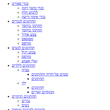
בגדי ספורט
בגדי כושר ויוגה
ללבוש חלק
בגדי אימון וריצה
תחתונים לגברים
תחתוני בוקסר
תחתוני בוקסר
צבע אחיד
מְפוּספָּס
מודפס
תחתונים לנשים
צבוע רגיל
מודפס
נַעֲלֵי אֶצבַּע
תחתונים לילדים
נערה
סטים של חזייה ותחתונים
תחתונים
יֶלֶד
תַחתוֹנִים
מִכְנָסַיִים קְצָרִים
תחתונים תרמיים
גברים
נשים
מוצרים למניעת מגיפות