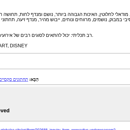
 מודאלי לחלוטין, האיכות הגבוהה ביותר, נושם ומנדף לחות, תחושה חל
יבי במבוק, נושמים, מרווחים ונוחים, ייבוש מהיר, מנדף זיעה, תחתונ
רב תכליתי: יכול להתאים לסוגים רבים של אירועים: מזדמנים מדי יום, ספורט, ריצה, חדר כושר, כדורסל, כדורגל ובחוץ.
תעודה: ISNEY
הַבָּא:
תחתונים סקסיים 3 יחידות לנשים בנויים היטב לעמידות תחתוני כותנה תחתונים נ