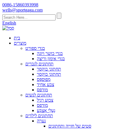
0086-15860393998
wells@sportgaga.com
English
בית
מוצרים
בגדי ספורט
בגדי כושר ויוגה
בגדי אימון וריצה
תחתונים לגברים
תחתוני בוקסר
תחתוני בוקסר
מְפוּספָּס
צבע אחיד
מודפס
תחתונים לנשים
צבוע רגיל
מודפס
נַעֲלֵי אֶצבַּע
תחתונים לילדים
נערה
סטים של חזייה ותחתונים