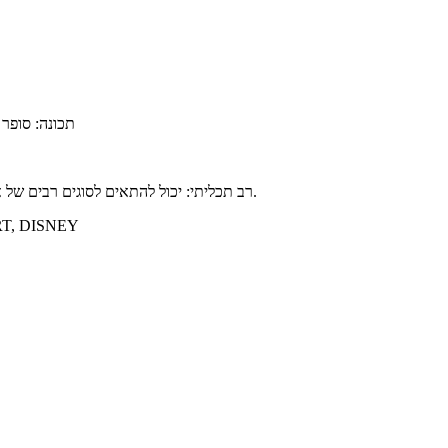
תכונה: סופר 
רב תכליתי: יכול להתאים לסוגים רבים של אירועים: מזדמנים מדי יום, ספורט, ריצה, חדר כושר, כדורסל, כדורגל ובחוץ.
תעודה: SNEY