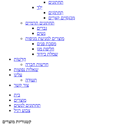
תחתונים
יֶלֶד
תַחתוֹנִים
מִכְנָסַיִים קְצָרִים
תחתונים תרמיים
גברים
נשים
מוצרים למניעת מגיפות
מסכת פנים
חליפת מגן
שמלת בידוד
חֲדָשׁוֹת
חדשות חברה
שאלות נפוצות
עלינו
תְעוּדָה
צור קשר
בית
מוצרים
תחתונים לנשים
צבוע רגיל
קטגוריות מוצרים